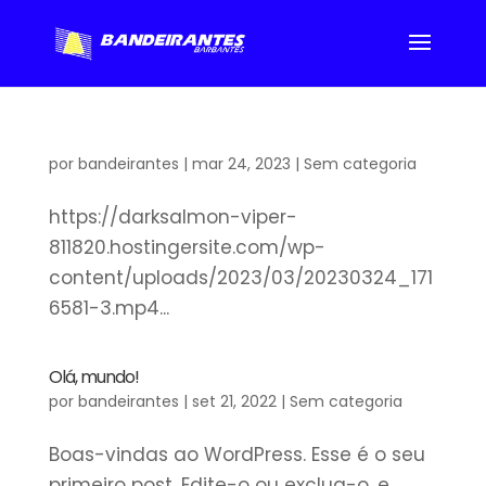
por
bandeirantes
|
mar 24, 2023
|
Sem categoria
https://darksalmon-viper-
811820.hostingersite.com/wp-
content/uploads/2023/03/20230324_171
6581-3.mp4...
Olá, mundo!
por
bandeirantes
|
set 21, 2022
|
Sem categoria
Boas-vindas ao WordPress. Esse é o seu
primeiro post. Edite-o ou exclua-o, e